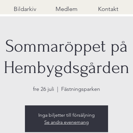
Bildarkiv
Medlem
Kontakt
Sommaröppet på
Hembygdsgården
fre 26 juli
  |  
Fästningsparken
Inga biljetter till försäljning
Se andra evenemang