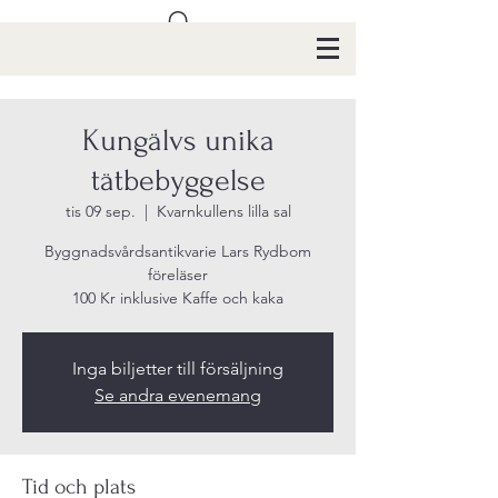
Kungälvs unika
tätbebyggelse
tis 09 sep.
  |  
Kvarnkullens lilla sal
Byggnadsvårdsantikvarie Lars Rydbom
föreläser
100 Kr inklusive Kaffe och kaka
Inga biljetter till försäljning
Se andra evenemang
Tid och plats