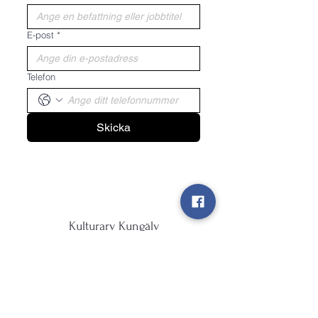
E-post
*
Telefon
Skicka
Kulturarv Kungälv
info@kulturarvkungalv.se