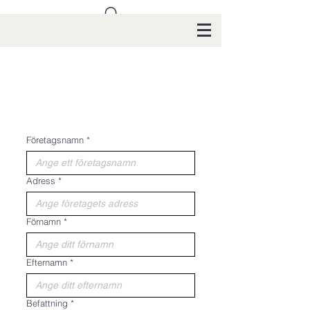
Företagsnamn
*
Adress
*
Förnamn
*
Efternamn
*
Befattning
*