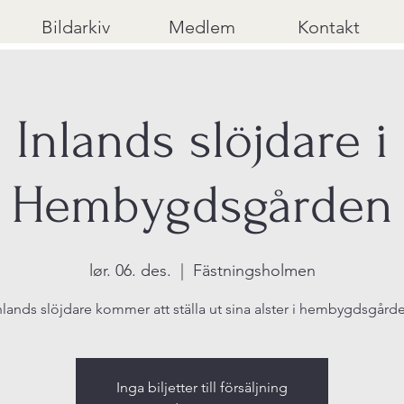
Bildarkiv
Medlem
Kontakt
Inlands slöjdare i
Hembygdsgården
lør. 06. des.
  |  
Fästningsholmen
nlands slöjdare kommer att ställa ut sina alster i hembygdsgård
Inga biljetter till försäljning