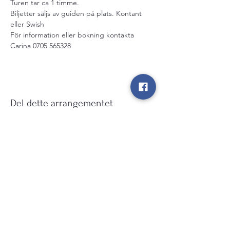
Turen tar ca 1 timme. 
Biljetter säljs av guiden på plats. Kontant 
eller Swish  
För information eller bokning kontakta 
Carina 0705 565328
Del dette arrangementet
Kulturarv Kungälv
info@kulturarvkungalv.se