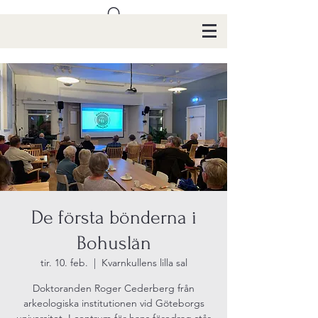
De första bönderna i
Bohuslän
tir. 10. feb.
  |  
Kvarnkullens lilla sal
Doktoranden Roger Cederberg från
arkeologiska institutionen vid Göteborgs
universitet. I centrum för hans föredrag står