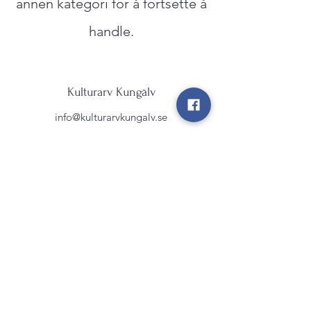
annen kategori for å fortsette å
handle.
Kulturarv Kungälv
info@kulturarvkungalv.se
©2026 av Kulturarv Kungälv. Skapat med
Wix.com
Allt material på denna webbsida är skyddat
enligt lagen om upphovsrätt.
UA-96017503-2