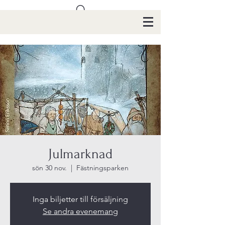
Julmarknad
sön 30 nov.
  |  
Fästningsparken
Inga biljetter till försäljning
Se andra evenemang