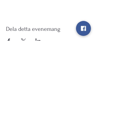
Dela detta evenemang
Kulturarv Kungälv
info@kulturarvkungalv.se
©2026 av Kulturarv Kungälv. Skapat med
Wix.com